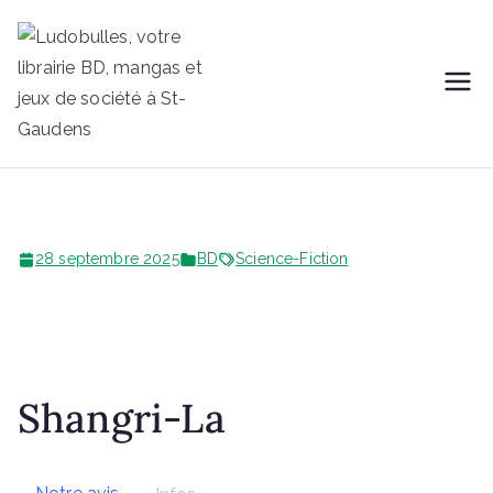
Aller
au
contenu
Librairie
Une BD, un jeu et vous...
Ludobulles
28 septembre 2025
BD
Science-Fiction
Shangri-La