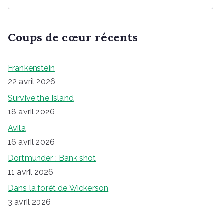
e
c
h
Coups de cœur récents
e
r
c
Frankenstein
h
22 avril 2026
e
Survive the Island
r
18 avril 2026
Avila
16 avril 2026
Dortmunder : Bank shot
11 avril 2026
Dans la forêt de Wickerson
3 avril 2026