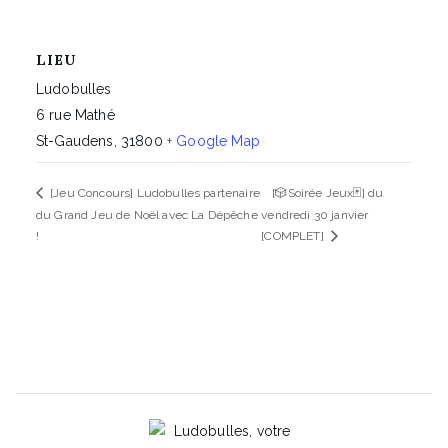
LIEU
Ludobulles
6 rue Mathé
St-Gaudens
,
31800
+ Google Map
[Jeu Concours] Ludobulles partenaire
[🎲Soirée Jeux🃏] du
du Grand Jeu de Noël avec La Dépêche
vendredi 30 janvier
!
[COMPLET]