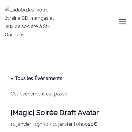
Aller
au
contenu
Librairie
Une BD, un jeu et vous...
Ludobulles
« Tous les Évènements
Cet évènement est passé.
[Magic] Soirée Draft Avatar
10 janvier | 19h30
-
11 janvier | 0h00
20€